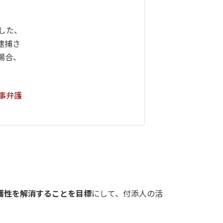
した、
逮捕さ
場合、
事弁護
護性を解消することを目標
にして、付添人の活