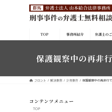
コ
ナ
ン
ビ
テ
ゲ
ン
ー
ツ
シ
へ
ョ
TOP
事務所紹介
弁護士の
ス
ン
キ
に
ッ
移
保護観察中の再非
プ
動
フロント
解決事例
少年事件
保護観察中の再非行
コンテンツメニュー
TOP