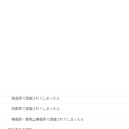
ご家族が逮捕された方へ
刑事事件の流れ
私選弁護士をつけるメリット
国選弁護人と私選弁護人の違いについて
性犯罪の解説
盗撮で逮捕された時の対処方法
痴漢事件で不起訴になるために
財産事件の解説
万引きなどの「窃盗罪」で逮捕されてしまったら
強盗罪で逮捕されてしまったら
詐欺罪で逮捕されてしまったら
横領罪・業務上横領罪で逮捕されてしまったら