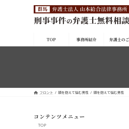
コ
ナ
ン
ビ
テ
ゲ
ン
ー
ツ
シ
へ
ョ
TOP
事務所紹介
弁護士の
ス
ン
キ
に
ッ
移
プ
動
フロント
頭を抱えて悩む男性
頭を抱えて悩む男性
コンテンツメニュー
TOP