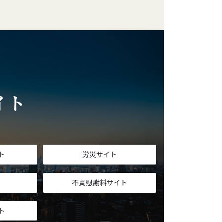
イト
T
ト
労災サイト
不貞慰謝料サイト
ト