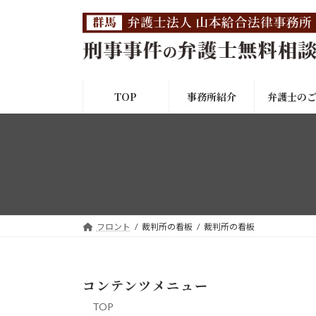
コ
ナ
ン
ビ
テ
ゲ
ン
ー
ツ
シ
へ
ョ
TOP
事務所紹介
弁護士の
ス
ン
キ
に
ッ
移
プ
動
フロント
裁判所の看板
裁判所の看板
コンテンツメニュー
TOP