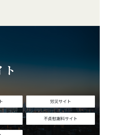
イト
T
ト
労災サイト
不貞慰謝料サイト