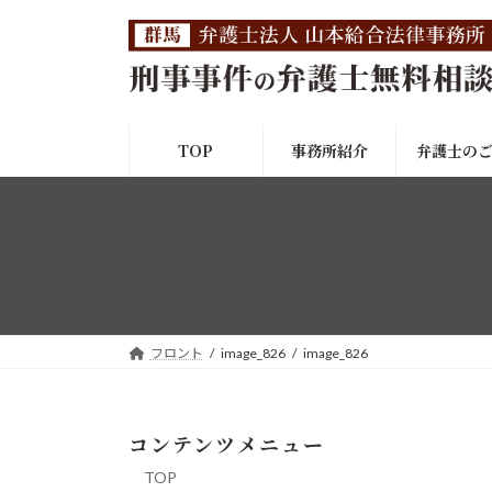
コ
ナ
ン
ビ
テ
ゲ
ン
ー
ツ
シ
へ
ョ
TOP
事務所紹介
弁護士の
ス
ン
キ
に
ッ
移
プ
動
フロント
image_826
image_826
コンテンツメニュー
TOP