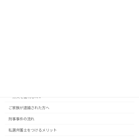
コンテンツメニュー
TOP
状況・お悩み別解決法
会社に知られたくない
逮捕、勾留を避けるには
釈放、保釈してほしい
前科をつけたくない
執行猶予付き判決を目指したい
無実を証明したい
ご家族が逮捕された方へ
刑事事件の流れ
私選弁護士をつけるメリット