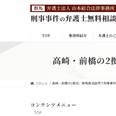
コ
ナ
ン
ビ
テ
ゲ
ン
ー
ツ
シ
へ
ョ
TOP
事務所紹介
弁護士の
ス
ン
キ
に
ッ
移
高崎・前橋の2
プ
動
フロント
高崎・前橋の2拠点。群馬県沼田市で刑事事
コンテンツメニュー
TOP