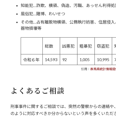
知能犯…詐欺、横領、偽造、汚職、あっせん利得処
風俗犯…賭博、わいせつ
その他…占有離脱物横領、公務執行妨害、住居侵入
器物損壊等
総数
凶悪犯
粗暴犯
窃盗犯
14,593
92
1,005
10,995
令和６年
引用：
群馬県統計情報提
よくあるご相談
刑事事件に関するご相談では、突然の警察からの連絡や
のように対応すべきか分からないという声を多くいただ