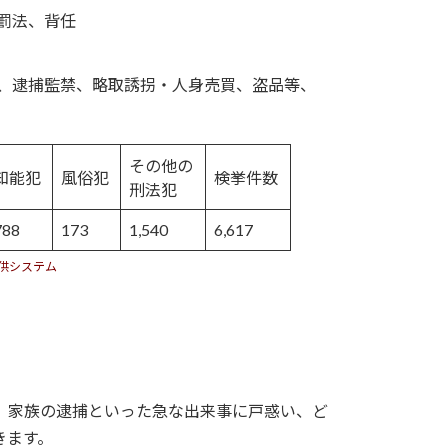
罰法、背任
、逮捕監禁、略取誘拐・人身売買、盗品等、
その他の
知能犯
風俗犯
検挙件数
刑法犯
788
173
1,540
6,617
供システム
、家族の逮捕といった急な出来事に戸惑い、ど
きます。