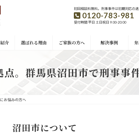
初回相談料無料。刑事事件は初期対応の速
0120-783-981
受付時間 平日 土日祝日 9:00-20:00
ご紹介
選ばれる理由
ご家族の方へ
解決事例
弁
拠点。群馬県沼田市で刑事事
件にお悩みの方へ
沼田市について