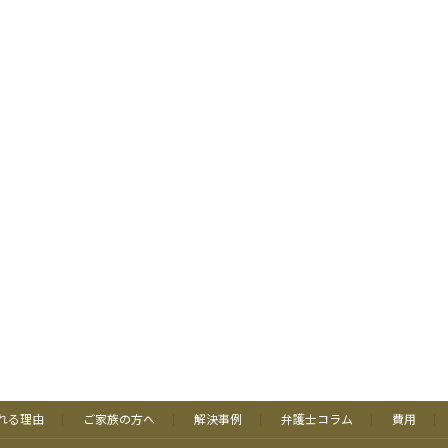
れる理由
ご家族の方へ
解決事例
弁護士コラム
費用