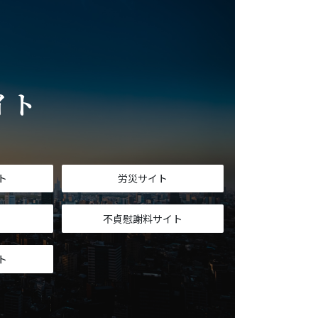
イト
T
ト
労災サイト
不貞慰謝料サイト
ト