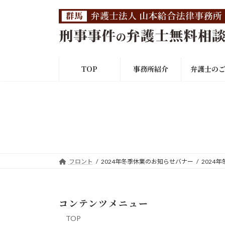
コ
ナ
ン
ビ
テ
ゲ
ン
ー
ツ
シ
へ
ョ
TOP
事務所紹介
弁護士の
ス
ン
キ
に
ッ
移
プ
動
フロント
2024年冬季休業のお知らせバナー
2024
コンテンツメニュー
TOP