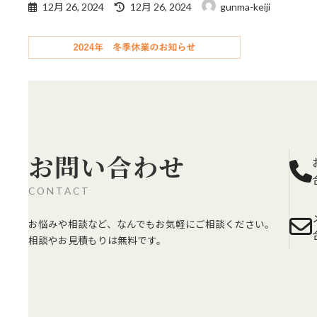
最
12月 26, 2024
12月 26, 2024
gunma-keiji
終
更
新
日
時
:
お問い合わせ
CONTACT
お悩みや相談など、なんでもお気軽にご相談ください。
相談やお見積もりは無料です。